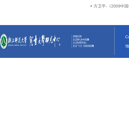
方卫平-《2009中国
C
地