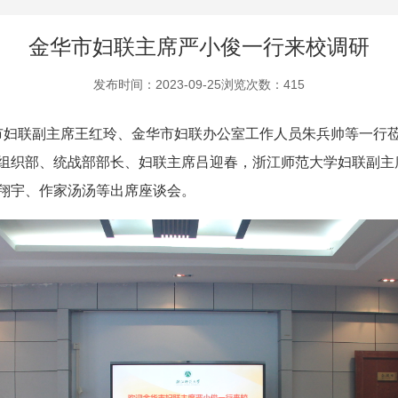
金华市妇联主席严小俊一行来校调研
发布时间：2023-09-25
浏览次数：
415
市妇联副主席王红玲
、
金华市妇联办公室工作人员朱兵帅等一行
组织部、统战部部长、妇联主席吕迎春，浙江师范大学妇联副主
翔宇
、
作家汤汤
等出席座谈会。